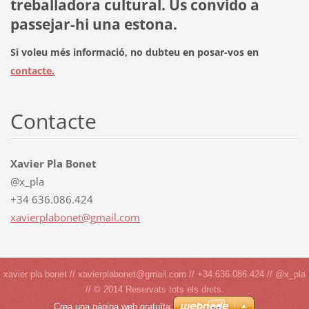
treballadora cultural. Us convido a
passejar-hi una estona.
Si voleu més informació, no dubteu en posar-vos en
contacte.
Contacte
Xavier Pla Bonet
@x_pla
+34 636.086.424
xavierpl
abonet@g
mail.com
xavier pla bonet // xavierplabonet@gmail.com // +34.636.086.424 // @x_pla
// © 2014 Reservats tots els drets.
Crea una pàgina web gratuïta