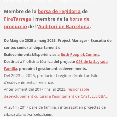
Membre de la
borsa de regidoria
de
FiraTàrrega
i m
embre de la
borsa de
producció
de l'
Auditori de Barcelona
.
De Maig de 2025 a maig 2026, Project Manager - Executiu de
contes senior al departament d'
Esdeveniments&Esperiències a
Both People&Comms
.
Destinat a l' oficina tècnica del projecte
C26 de la Sagrada
Família
, produïnt i gestionant esdeveniments.
Del 2023 al 2025, productor i regidor tècnic i artístic
d'esdeveniments, freelance.
Anteriorment del 2017 fins al 2023,
responsable
desevolupament cultural a l'ajuntament de CASTELLBISBAL
.
Al 2014 i 2017 pare de familia, i interessat en projectes de
.
criança alternativa i cohabitatge